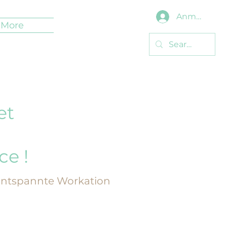
Anmelden
More
et
ce !
e entspannte Workation