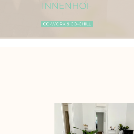
INNENHOF
CO-WORK & CO-CHILL