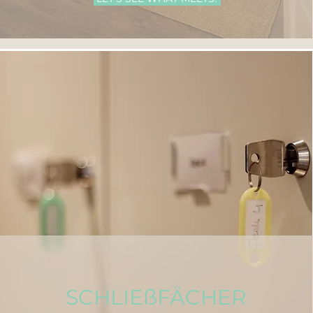
SCHLIEßFÄCHER