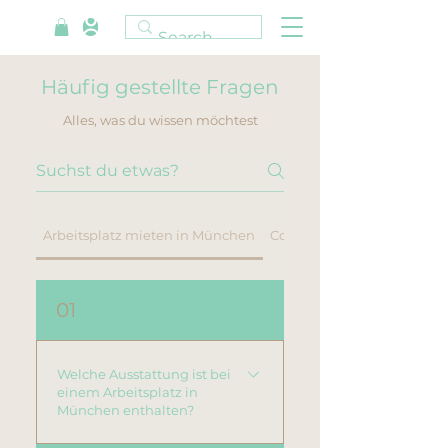
Häufig gestellte Fragen
Alles, was du wissen möchtest
Arbeitsplatz mieten in München
Co-Working-Space Münch
01
Welche Ausstattung ist bei
einem Arbeitsplatz in
München enthalten?