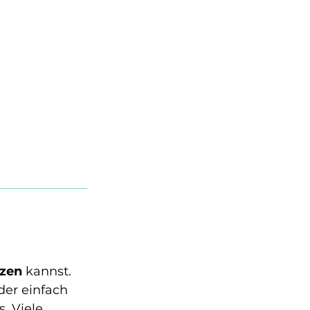
tzen
 kannst. 
er einfach 
. Viele 