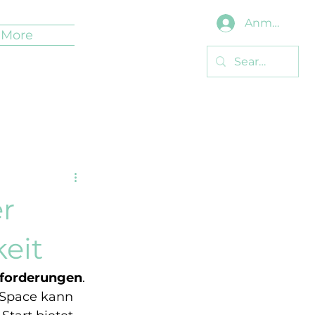
Anmelden
More
r
keit
sforderungen
. 
 Space kann 