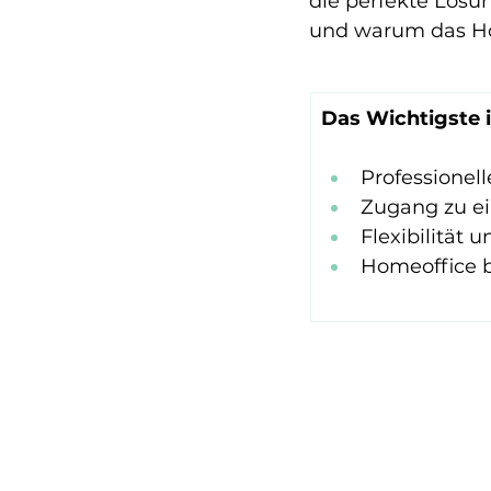
die perfekte Lösun
und warum das Hom
Das Wichtigste 
Professione
Zugang zu ei
Flexibilität 
Homeoffice b