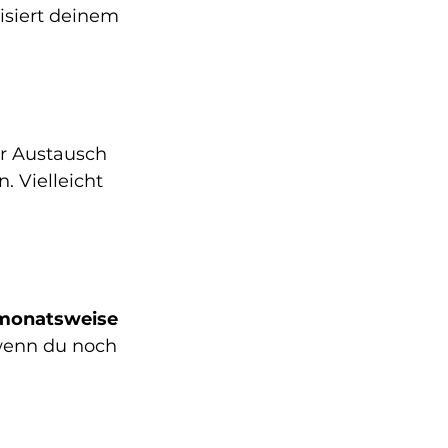
siert deinem 
er Austausch 
. Vielleicht 
monatsweise 
 wenn du noch 