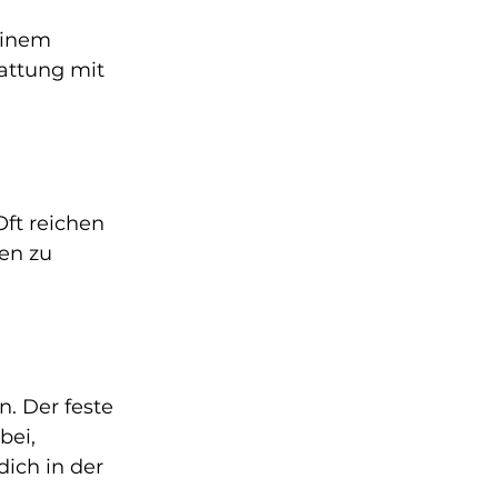
einem 
attung mit 
ft reichen 
en zu 
n. Der feste 
ei, 
ich in der 